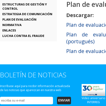
Plan de eva
ESTRUCTURAS DE GESTIÓN Y
CONTROL
Descargar:
ESTRATEGIA DE COMUNICACIÓN
PLAN DE EVALUACIÓN
Plan de evaluac
NORMATIVA
ENLACES
Plan de eval
LUCHA CONTRA EL FRAUDE
(portugués)
Plan de evaluac
BOLETÍN DE NOTICIAS
Inscríbase aquí para recibir información actualizada
de las noticias que aparezcan en nuestra web
Video aniversario
INTERREG