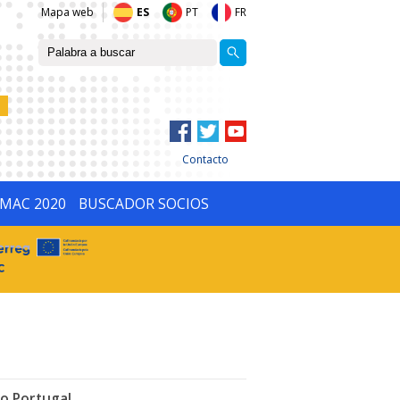
Mapa web
ES
PT
FR
Contacto
IMAC 2020
BUSCADOR SOCIOS
/o Portugal