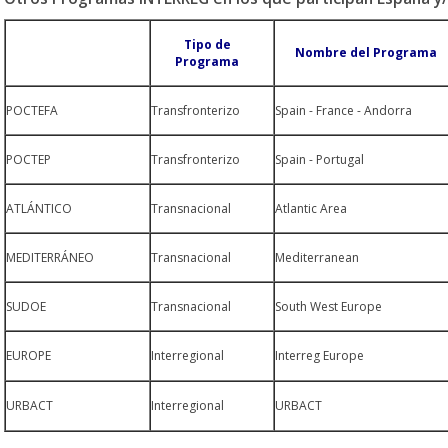
Tipo de
Nombre del Programa
Programa
POCTEFA
Transfronterizo
Spain - France - Andorra
POCTEP
Transfronterizo
Spain - Portugal
ATLÁNTICO
Transnacional
Atlantic Area
MEDITERRÁNEO
Transnacional
Mediterranean
SUDOE
Transnacional
South West Europe
EUROPE
Interregional
Interreg Europe
URBACT
Interregional
URBACT